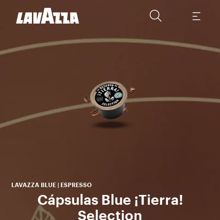
Una
al
esp
t
LAVAZZA BLUE | ESPRESSO
Cápsulas Blue ¡Tierra!
Selection