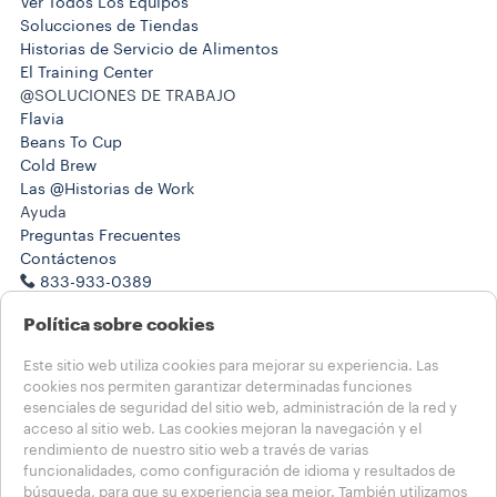
Ver Todos Los Equipos
Solucciones de Tiendas
Historias de Servicio de Alimentos
El Training Center
@SOLUCIONES DE TRABAJO
Flavia
Beans To Cup
Cold Brew
Las @Historias de Work
Ayuda
Preguntas Frecuentes
Contáctenos
833-933-0389
833-933-0389
Política sobre cookies
NOTAS LEGALES
Términos de Uso
Este sitio web utiliza cookies para mejorar su experiencia. Las
Condiciones de Venta
cookies nos permiten garantizar determinadas funciones
Salud, seguridad y medioambiente
esenciales de seguridad del sitio web, administración de la red y
Condiciones de Venta de la Suscripción
acceso al sitio web. Las cookies mejoran la navegación y el
Transparencia en las Cadenas de Suministro de California
rendimiento de nuestro sitio web a través de varias
funcionalidades, como configuración de idioma y resultados de
búsqueda, para que su experiencia sea mejor. También utilizamos
Elija su país