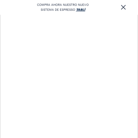
COMPRA AHORA NUESTRO NUEVO
SISTEMA DE ESPRESSO
TABLÌ
ÁREA PERSONAL
Un espacio único, creado
teniendo en cuenta sus
necesidades. Nunca fue tan
fácil administrar sus pedidos,
subscripciones, promociones
y premios.