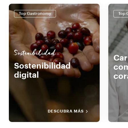
Top Gastronomy
Top 
Sostenibilidad
Car
Sostenibilidad
com
digital
cor
DESCUBRA MÁS