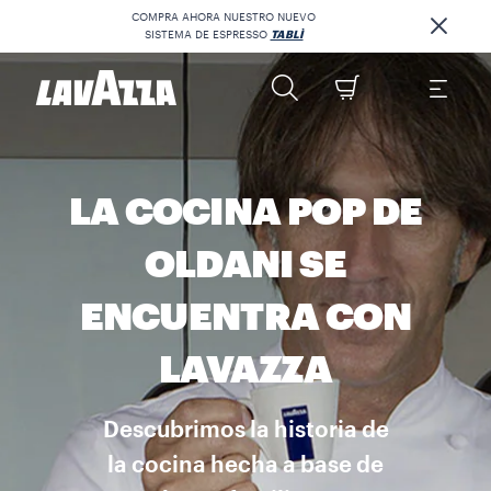
COMPRA AHORA NUESTRO NUEVO
SISTEMA DE ESPRESSO
TABLÌ
LA COCINA POP DE
OLDANI SE
ENCUENTRA CON
LAVAZZA
Descubrimos la historia de
la cocina hecha a base de