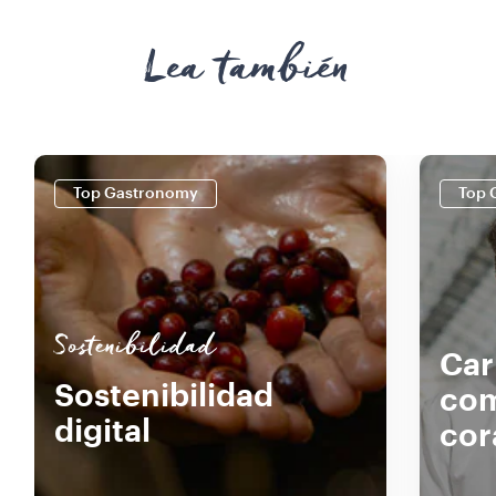
Lea también
Top Gastronomy
Top 
Sostenibilidad
Car
Sostenibilidad
com
digital
cor