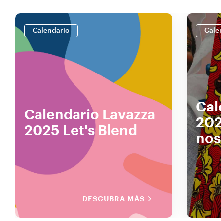
Calendario
Cale
Cal
Calendario Lavazza
202
2025 Let's Blend
nos
DESCUBRA MÁS