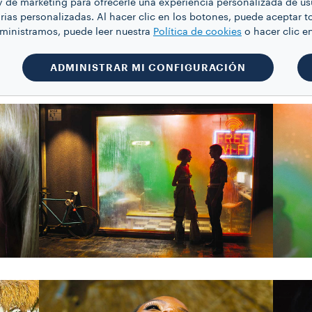
y de marketing para ofrecerle una experiencia personalizada de us
rias personalizadas. Al hacer clic en los botones, puede aceptar t
dministramos, puede leer nuestra
Política de cookies
o hacer clic
ADMINISTRAR MI CONFIGURACIÓN