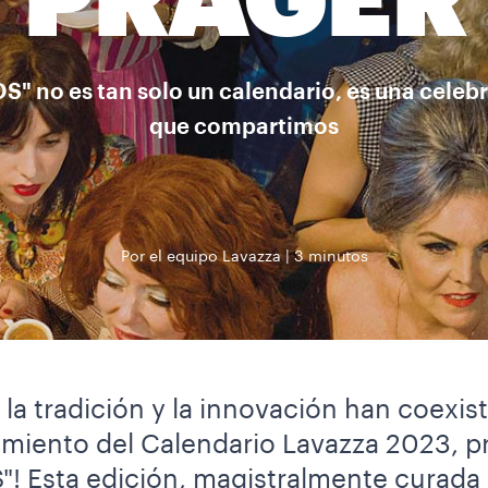
PRAGER
" no es tan solo un calendario, es una celeb
que compartimos
Por el equipo Lavazza
3 minutos
la tradición y la innovación han coexi
amiento del Calendario Lavazza 2023, 
 Esta edición, magistralmente curada po