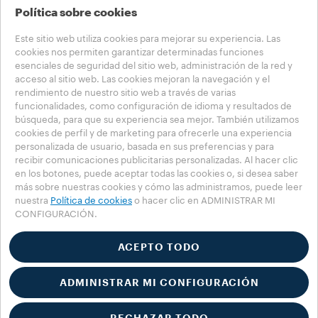
Política sobre cookies
Este sitio web utiliza cookies para mejorar su experiencia. Las
cookies nos permiten garantizar determinadas funciones
ELIJA SU PAÍS
esenciales de seguridad del sitio web, administración de la red y
acceso al sitio web. Las cookies mejoran la navegación y el
USA - ESPAÑOL
rendimiento de nuestro sitio web a través de varias
funcionalidades, como configuración de idioma y resultados de
búsqueda, para que su experiencia sea mejor. También utilizamos
cookies de perfil y de marketing para ofrecerle una experiencia
personalizada de usuario, basada en sus preferencias y para
Política de privacidad
Política sobre cookies
recibir comunicaciones publicitarias personalizadas. Al hacer clic
Configuración de cookies
Whistleblowing
en los botones, puede aceptar todas las cookies o, si desea saber
más sobre nuestras cookies y cómo las administramos, puede leer
Accessibility Statement
nuestra
Política de cookies
o hacer clic en ADMINISTRAR MI
CONFIGURACIÓN.
©2025 Luigi Lavazza SPA. Todos los derechos reservados - n.º IVA
00470550013 - Registro mercantil n.º 257143 - Capital social de 25.090.000
de € pagados íntegramente
ACEPTO TODO
ADMINISTRAR MI CONFIGURACIÓN