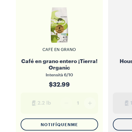
CAFÉ EN GRANO
Café en grano entero ¡Tierra!
Hous
Organic
Intensità
6/10
$32.99
2.2 lb
1
NOTIFÍQUENME