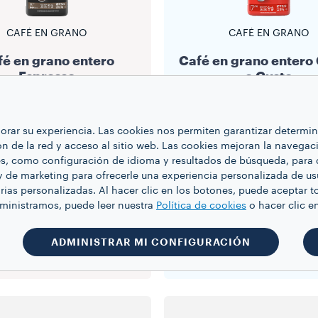
CAFÉ EN GRANO
CAFÉ EN GRANO
é en grano entero
Café en grano entero
Espresso
e Gusto
Intensità
5/10
Intensità
7/10
$24.99
$24.99
ejorar su experiencia. Las cookies nos permiten garantizar determ
ón de la red y acceso al sitio web. Las cookies mejoran la navegaci
.2 lb
2.2 lb
es, como configuración de idioma y resultados de búsqueda, para 
1
1
y de marketing para ofrecerle una experiencia personalizada de us
rias personalizadas. Al hacer clic en los botones, puede aceptar t
dministramos, puede leer nuestra
Política de cookies
o hacer clic
EGAR A LA CARRITO
AGREGAR A LA CARR
ADMINISTRAR MI CONFIGURACIÓN