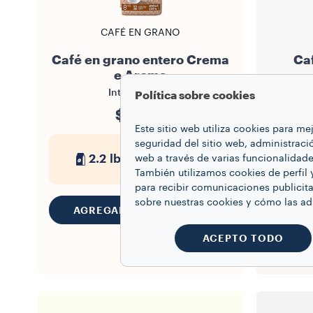
CAFÉ EN GRANO
Café en grano entero Crema
Caf
e Aroma
Intensità
8/10
Política sobre cookies
$24.99
Este sitio web utiliza cookies para m
seguridad del sitio web, administraci
2.2 lb
2
web a través de varias funcionalidad
1
También utilizamos cookies de perfil 
para recibir comunicaciones publicita
sobre nuestras cookies y cómo las a
AGREGAR A LA CARRITO
AGR
ACEPTO TODO