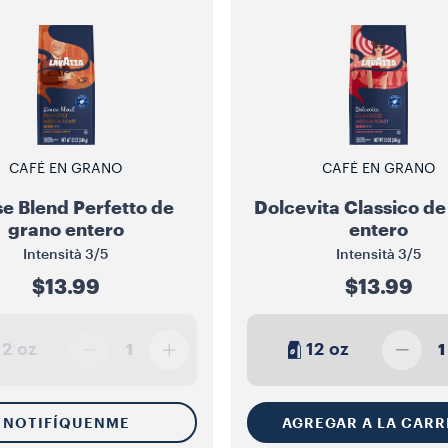
CAFÉ EN GRANO
CAFÉ EN GRANO
e Blend Perfetto de
Dolcevita Classico de
grano entero
entero
Intensità
3/5
Intensità
3/5
$13.99
$13.99
12 oz
12 oz
1
1
NOTIFÍQUENME
AGREGAR A LA CARR