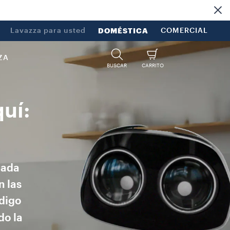
Lavazza para usted
DOMÉSTICA
COMERCIAL
ZA
BUSCAR
CARRITO
uí:
cada
n las
ódigo
do la