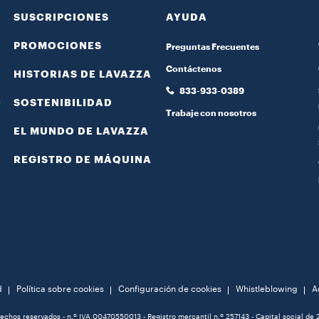
SUSCRIPCIONES
AYUDA
PROMOCIONES
Preguntas Frecuentes
Contáctenos
HISTORIAS DE LAVAZZA
833-933-0389
s
SOSTENIBILIDAD
Trabaje con nosotros
EL MUNDO DE LAVAZZA
REGISTRO DE MÁQUINA
d
Política sobre cookies
Configuración de cookies
Whistleblowing
A
echos reservados - n.º IVA 00470550013 - Registro mercantil n.º 257143 - Capital social 