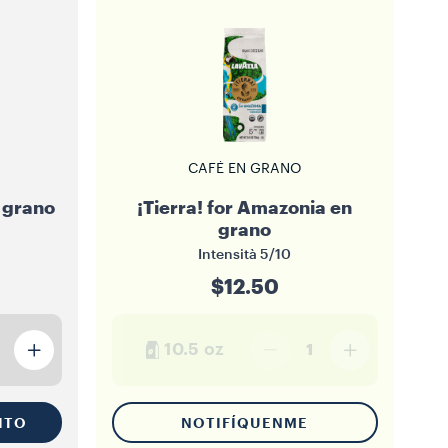
CAFÉ EN GRANO
 grano
¡Tierra! for Amazonia en
grano
Intensità
5/10
$12.50
10.5 oz
1
ITO
NOTIFÍQUENME