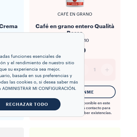
CAFÉ EN GRANO
 Crema
Café en grano entero Qualità
Rossa
Intensità
5/10
$24.99
inadas funciones esenciales de
ón y el rendimiento de nuestro sitio
2.2 lb
que su experiencia sea mejor.
1
uario, basada en sus preferencias y
odas las cookies o, si desea saber más
 en ADMINISTRAR MI CONFIGURACIÓN.
ITO
NOTIFÍQUENME
Este producto no está disponible en este
RECHAZAR TODO
momento. Manténgase en contacto para
saber cuándo volverá a haber existencias.