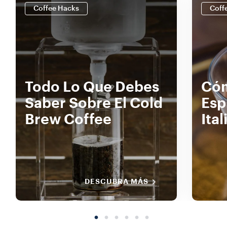
Coffee Hacks
Coff
Todo Lo Que Debes
Cóm
Saber Sobre El Cold
Esp
Brew Coffee
Ital
DESCUBRA MÁS