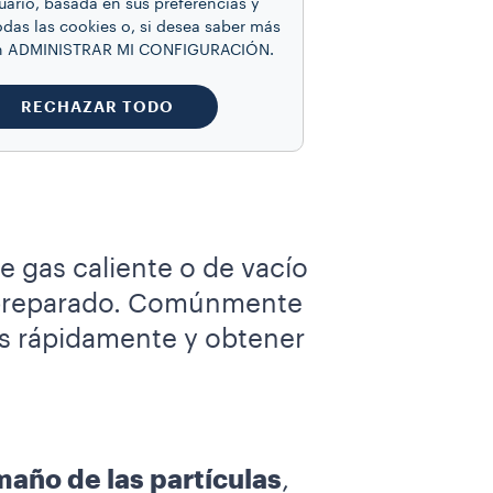
uario, basada en sus preferencias y
odas las cookies o, si desea saber más
 en ADMINISTRAR MI CONFIGURACIÓN.
a a una temperatura de
el 15 % y el 30 % en
RECHAZAR TODO
o concentración por
 gas caliente o de vacío
é preparado. Comúnmente
ás rápidamente y obtener
maño de las partículas
,