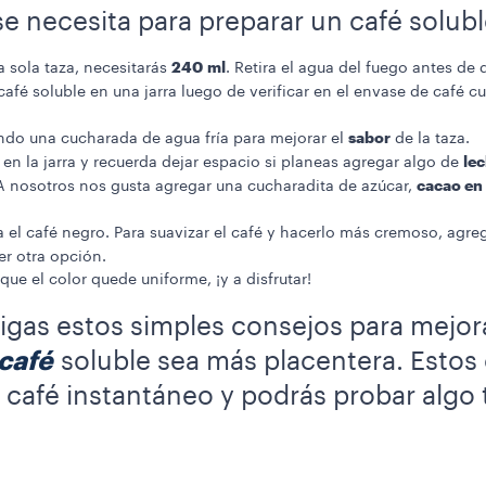
 necesita para preparar un café solubl
240 ml
 sola taza, necesitarás
. Retira el agua del fuego antes de 
café soluble en una jarra luego de verificar en el envase de café 
sabor
ando una cucharada de agua fría para mejorar el
de la taza.
le
 en la jarra y recuerda dejar espacio si planeas agregar algo de
cacao en
A nosotros nos gusta agregar una cucharadita de azúcar,
a el café negro. Para suavizar el café y hacerlo más cremoso, agr
er otra opción.
ue el color quede uniforme, ¡y a disfrutar!
as estos simples consejos para mejorar
café
soluble sea más placentera. Estos
l café instantáneo y podrás probar alg