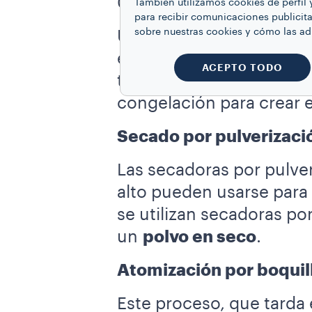
0.020 y 0.043 pulgadas.
También utilizamos cookies de perfil 
para recibir comunicaciones publicita
sobre nuestras cookies y cómo las a
Una vez tostado y molido
entre 150 y 180 grados. 
ACEPTO TODO
términos de masa. Finalm
congelación para crear e
Secado por pulverizaci
Las secadoras por pulve
alto pueden usarse para
se utilizan secadoras po
un
polvo en seco
.
Atomización por boquil
Este proceso, que tarda