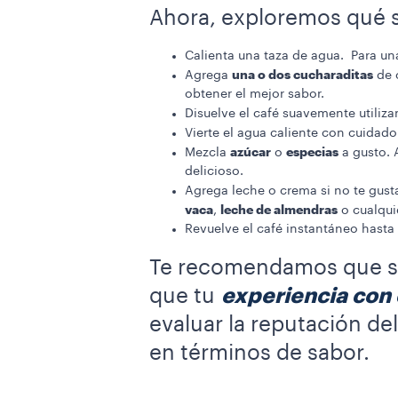
Ahora, exploremos qué se
Calienta una taza de agua. Para una
una o dos cucharaditas
Agrega
de 
obtener el mejor sabor.
Disuelve el café suavemente utiliz
Vierte el agua caliente con cuidado
azúcar
especias
Mezcla
o
a gusto. 
delicioso.
Agrega leche o crema si no te gust
vaca
leche de almendras
,
o cualqui
Revuelve el café instantáneo hasta q
Te recomendamos que sig
que tu
experiencia con 
evaluar la reputación de
en términos de sabor.