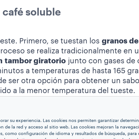
 café soluble
este. Primero, se tuestan los
granos de
proceso se realiza tradicionalmente en 
n
tambor giratorio
junto con gases de 
minutos a temperaturas de hasta 165 gra
de ser otra opción para obtener un sab
ido a la menor temperatura del tueste.
olvo
mediante unos rodillos con muesca
ejorar su experiencia. Las cookies nos permiten garantizar determ
ón de la red y acceso al sitio web. Las cookies mejoran la navegaci
tener una molienda fina, con un tamaño 
es, como configuración de idioma y resultados de búsqueda, para 