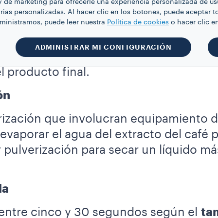
y de marketing para ofrecerle una experiencia personalizada de us
rias personalizadas. Al hacer clic en los botones, puede aceptar t
dministramos, puede leer nuestra
Política de cookies
o hacer clic
, el café se disuelve en
agua
y se cuel
El concentrado resultante será de entre 
ADMINISTRAR MI CONFIGURACIÓN
ente, se utiliza evaporación en vacío 
l producto final.
ón
rización que involucran equipamiento de
 evaporar el agua del extracto del caf
r pulverización para secar un líquido m
la
 entre cinco y 30 segundos según el
ta