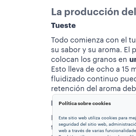
La producción del
Tueste
Todo comienza con el tu
su sabor y su aroma. El 
colocan los granos en
u
Esto lleva de ocho a 15 
fluidizado continuo pue
retención del aroma deb
Molienda
Política sobre cookies
El café se convierte en
p
Este sitio web utiliza cookies para m
seguridad del sitio web, administraci
triturar los granos y ob
web a través de varias funcionalidad