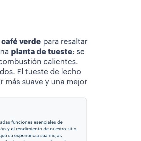
 café verde
para resaltar
una
planta de tueste
: se
combustión calientes.
dos. El tueste de lecho
or más suave y una mejor
s que se utilizan para
inadas funciones esenciales de
ón y el rendimiento de nuestro sitio
de partícula de entre
que su experiencia sea mejor.