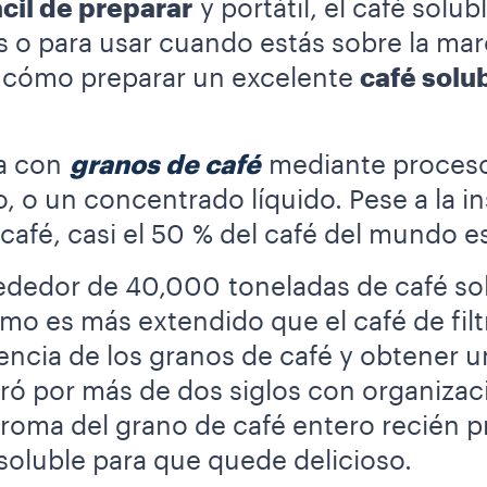
cil de preparar
y portátil, el café solub
 o para usar cuando estás sobre la marc
 cómo preparar un excelente
café solu
ra con
granos de café
mediante proceso
, o un concentrado líquido. Pese a la in
café, casi el 50 % del café del mundo e
ededor de 40,000 toneladas de café solu
o es más extendido que el café de filt
encia de los granos de café y obtener 
ró por más de dos siglos con organizac
 aroma del grano de café entero recién
soluble para que quede delicioso.