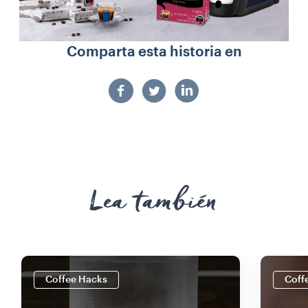
Comparta esta historia en
Lea también
Coffee Hacks
Coff