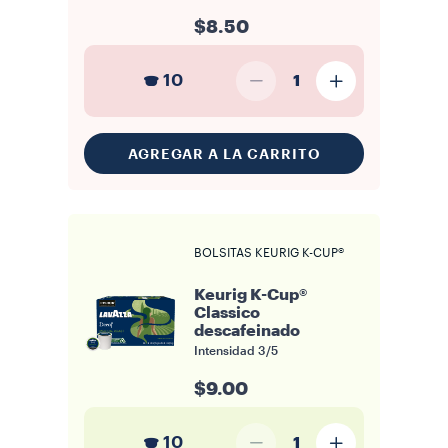
$8.50
10
1
AGREGAR A LA CARRITO
BOLSITAS KEURIG K-CUP®
Keurig K-Cup®
Classico
descafeinado
Intensidad
3/5
$9.00
10
1