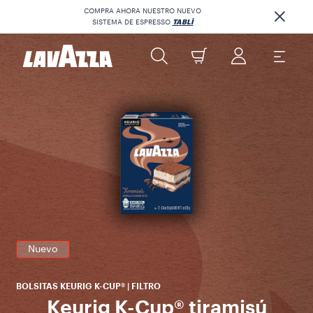
COMPRA AHORA NUESTRO NUEVO
SISTEMA DE ESPRESSO
TABLÌ
R
ex
al
ca
Nuevo
BOLSITAS KEURIG K-CUP® | FILTRO
Keurig K-Cup® tiramisú