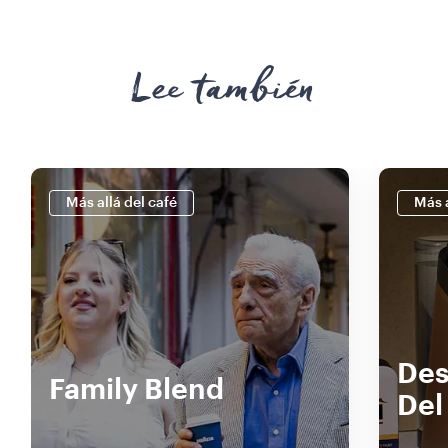
Lee también
Más allá del café
Más a
Des
Family Blend
Del