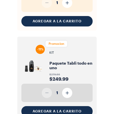
1
AGREGAR A LA CARRITO
Promocìon
-11%
KIT
Paquete Tablì todo en
uno
$279.98
$249.99
1
AGREGAR A LA CARRITO