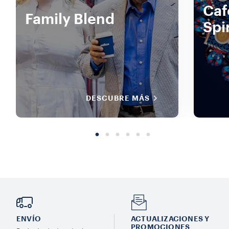
Caf
Family Blend
Spi
DESCUBRE MÁS
ENVÍO
ACTUALIZACIONES Y
PROMOCIONES