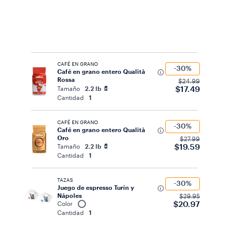
CAFÉ EN GRANO
-30%
Café en grano entero Qualità
Rossa
$24.99
$17.49
Tamaño
2.2 lb
Cantidad
1
CAFÉ EN GRANO
-30%
Café en grano entero Qualità
Oro
$27.99
$19.59
Tamaño
2.2 lb
Cantidad
1
TAZAS
-30%
Juego de espresso Turín y
Nápoles
$29.95
$20.97
Color
Cantidad
1