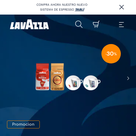
COMPRA AHORA NUESTRO NUEVO
SISTEMA DE ESPRESSO
TABLÌ
30
-
%
Promocìon