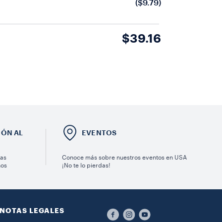
($9.79)
$39.16
IÓN AL
EVENTOS
ras
Conoce más sobre nuestros eventos en USA
nos
¡No te lo pierdas!
NOTAS LEGALES