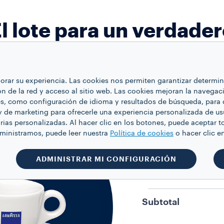
l lote para un verdade
amante del café
ejorar su experiencia. Las cookies nos permiten garantizar determ
ón de la red y acceso al sitio web. Las cookies mejoran la navegaci
TAZAS
es, como configuración de idioma y resultados de búsqueda, para 
Taza Classic Col
y de marketing para ofrecerle una experiencia personalizada de us
Color
rias personalizadas. Al hacer clic en los botones, puede aceptar t
Cantidad
1
dministramos, puede leer nuestra
Política de cookies
o hacer clic
PLATOS
Plato Classic Co
ADMINISTRAR MI CONFIGURACIÓN
Color
Cantidad
1
Subtotal