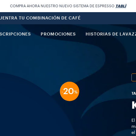
COMPRA AHORA NUESTRO NUEVO SISTEMA DE ESPRESSO
TABLÌ
UENTRA TU COMBINACIÓN DE CAFÉ
SCRIPCIONES
PROMOCIONES
HISTORIAS DE LAVAZ
20
-
%
T
El
ma
el