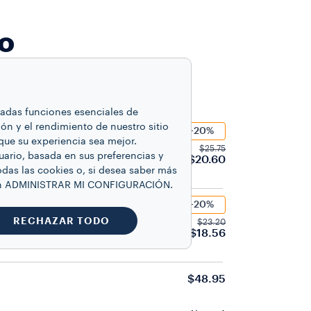
ro
inadas funciones esenciales de
ón y el rendimiento de nuestro sitio
-20%
que su experiencia sea mejor.
lection Espresso
$25.75
uario, basada en sus preferencias y
$20.60
odas las cookies o, si desea saber más
 en ADMINISTRAR MI CONFIGURACIÓN.
-20%
llection Espresso
RECHAZAR TODO
$23.20
$18.56
$48.95