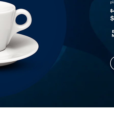
pl
$
$
E
M