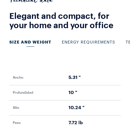
Technical data
Elegant and compact, for
your home and your office
SIZE AND WEIGHT
ENERGY REQUIREMENTS
T
5.31 "
Ancho
Con
10 "
Profundidad
Vol
10.24 "
Alto
Fre
7.72 lb
Peso