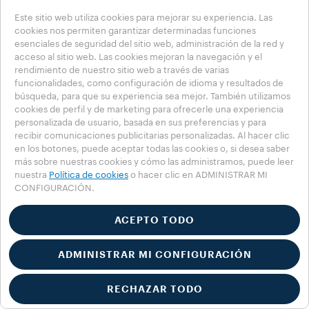
Este sitio web utiliza cookies para mejorar su experiencia. Las
cookies nos permiten garantizar determinadas funciones
esenciales de seguridad del sitio web, administración de la red y
acceso al sitio web. Las cookies mejoran la navegación y el
rendimiento de nuestro sitio web a través de varias
funcionalidades, como configuración de idioma y resultados de
búsqueda, para que su experiencia sea mejor. También utilizamos
cookies de perfil y de marketing para ofrecerle una experiencia
personalizada de usuario, basada en sus preferencias y para
recibir comunicaciones publicitarias personalizadas. Al hacer clic
en los botones, puede aceptar todas las cookies o, si desea saber
más sobre nuestras cookies y cómo las administramos, puede leer
nuestra
Política de cookies
o hacer clic en ADMINISTRAR MI
CONFIGURACIÓN.
ACEPTO TODO
ADMINISTRAR MI CONFIGURACIÓN
RECHAZAR TODO