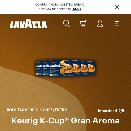
COMPRA AHORA NUESTRO NUEVO
SISTEMA DE ESPRESSO
TABLÌ
Un
e
Id
BOLSITAS KEURIG K-CUP® | FILTRO
Intensidad
2/5
Keurig K-Cup® Gran Aroma