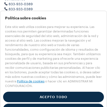
833-933-0389
833-933-0389
Trabaje con nosotros
Política sobre cookies
Notas legales
Términos de Uso
Este sitio web utiliza cookies para mejorar su experiencia. Las
Condiciones de Venta
cookies nos permiten garantizar determinadas funciones
Salud, seguridad y medioambiente
esenciales de seguridad del sitio web, administración de la red y
Condiciones de Venta de la Suscripción
acceso al sitio web. Las cookies mejoran la navegación y el
Transparencia en las Cadenas de Suministro de California
rendimiento de nuestro sitio web a través de varias
funcionalidades, como configuración de idioma y resultados de
búsqueda, para que su experiencia sea mejor. También utilizamos
Elija su país
cookies de perfil y de marketing para ofrecerle una experiencia
USA - Español
personalizada de usuario, basada en sus preferencias y para
USA - Español
recibir comunicaciones publicitarias personalizadas. Al hacer clic
USA - English
en los botones, puede aceptar todas las cookies o, si desea saber
OTHER COUNTRIES
más sobre nuestras cookies y cómo las administramos, puede leer
nuestra
Política de cookies
o hacer clic en ADMINISTRAR MI
CONFIGURACIÓN.
Política de privacidad
Política sobre cookies
Configuración de cookies
ACEPTO TODO
Whistleblowing
Accessibility Statement