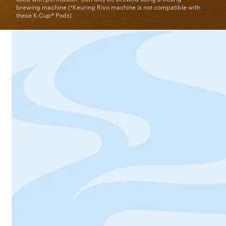
brewing machine (*Keuring Rivo machine is not compatible with
these K-Cup® Pods)