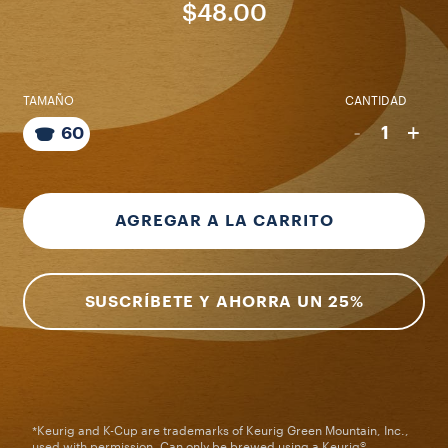
$48.00
TAMAÑO
CANTIDAD
-
+
1
60
AGREGAR A LA CARRITO
SUSCRÍBETE Y AHORRA UN 25%
*Keurig and K-Cup are trademarks of Keurig Green Mountain, Inc.,
used with permission. Can only be brewed using a Keurig®