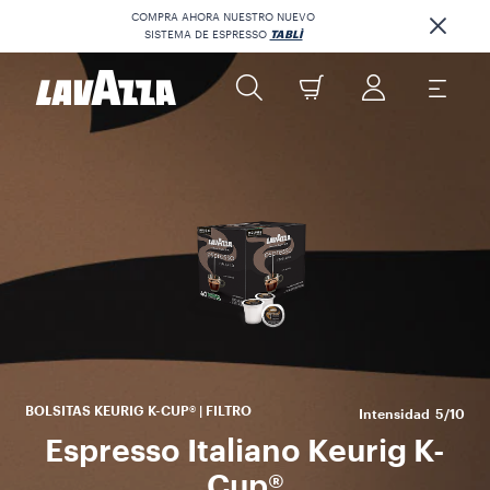
COMPRA AHORA NUESTRO NUEVO
SISTEMA DE ESPRESSO
TABLÌ
p
po
Ita
de
BOLSITAS KEURIG K-CUP® | FILTRO
Intensidad
5/10
Espresso Italiano Keurig K-
Cup®