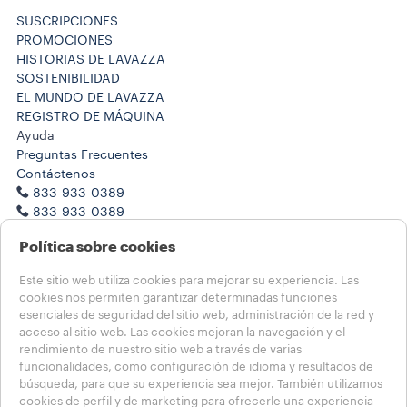
SUSCRIPCIONES
PROMOCIONES
HISTORIAS DE LAVAZZA
SOSTENIBILIDAD
EL MUNDO DE LAVAZZA
REGISTRO DE MÁQUINA
Ayuda
Preguntas Frecuentes
Contáctenos
833-933-0389
833-933-0389
Trabaje con nosotros
Política sobre cookies
Notas legales
Términos de Uso
Este sitio web utiliza cookies para mejorar su experiencia. Las
Condiciones de Venta
cookies nos permiten garantizar determinadas funciones
Salud, seguridad y medioambiente
esenciales de seguridad del sitio web, administración de la red y
Condiciones de Venta de la Suscripción
acceso al sitio web. Las cookies mejoran la navegación y el
Transparencia en las Cadenas de Suministro de California
rendimiento de nuestro sitio web a través de varias
funcionalidades, como configuración de idioma y resultados de
búsqueda, para que su experiencia sea mejor. También utilizamos
Elija su país
cookies de perfil y de marketing para ofrecerle una experiencia
USA - Español