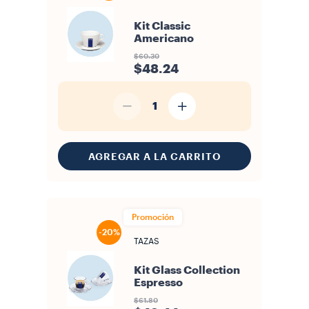
Kit Classic
Americano
$60.30
$48.24
1
AGREGAR A LA CARRITO
Promoción
-20%
TAZAS
Kit Glass Collection
Espresso
$61.80