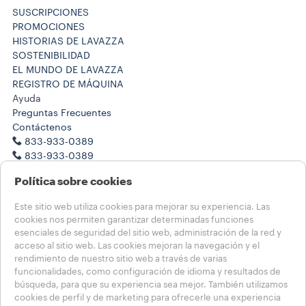
SUSCRIPCIONES
PROMOCIONES
HISTORIAS DE LAVAZZA
SOSTENIBILIDAD
EL MUNDO DE LAVAZZA
REGISTRO DE MÁQUINA
Ayuda
Preguntas Frecuentes
Contáctenos
833-933-0389
833-933-0389
Trabaje con nosotros
Política sobre cookies
Notas legales
Términos de Uso
Este sitio web utiliza cookies para mejorar su experiencia. Las
Condiciones de Venta
cookies nos permiten garantizar determinadas funciones
Salud, seguridad y medioambiente
esenciales de seguridad del sitio web, administración de la red y
Condiciones de Venta de la Suscripción
acceso al sitio web. Las cookies mejoran la navegación y el
Transparencia en las Cadenas de Suministro de California
rendimiento de nuestro sitio web a través de varias
funcionalidades, como configuración de idioma y resultados de
búsqueda, para que su experiencia sea mejor. También utilizamos
Elija su país
cookies de perfil y de marketing para ofrecerle una experiencia
USA - Español