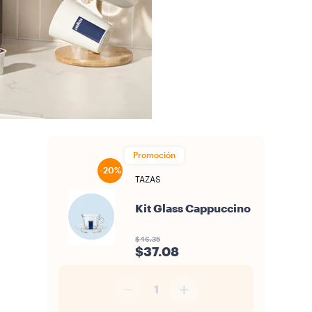
Promoción
-20%
TAZAS
Kit Glass Cappuccino
$46.35
$37.08
1