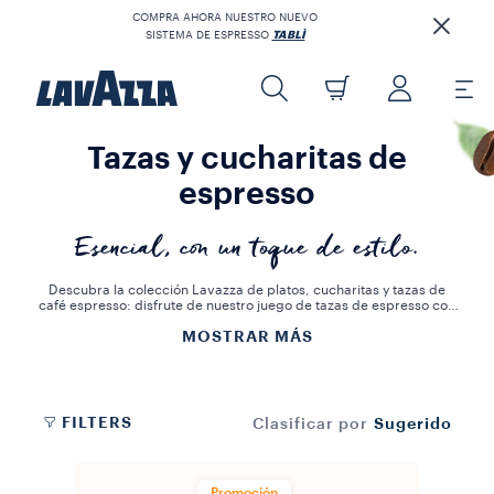
COMPRA AHORA NUESTRO NUEVO
SISTEMA DE ESPRESSO
TABLÌ
Tazas y cucharitas de
espresso
Esencial, con un toque de estilo.
Descubra la colección Lavazza de platos, cucharitas y tazas de
café espresso: disfrute de nuestro juego de tazas de espresso con
quien usted desee.
MOSTRAR MÁS
Elija los accesorios ideales para darle a su hogar un toque de estilo
y sorprenda a sus invitados con sabores, aromas y colecciones
únicos. Disfrute de su café o bebida caliente favorita en la taza
perfecta.
FILTERS
Sugerido
Clasificar por
Promoción