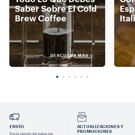
Saber Sobre El Cold
Esp
Brew Coffee
Ital
DESCUBRA MÁS
ENVÍO
ACTUALIZACIONES Y
PROMOCIONES
Envío rápido de todos los