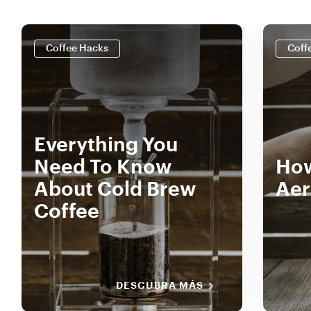
Coffee Hacks
Coff
Everything You
Need To Know
How
About Cold Brew
Aer
Coffee
DESCUBRA MÁS